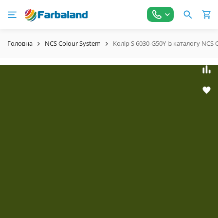
Головна
NCS Colour System
Колір S 6030-G50Y із каталогу NCS 