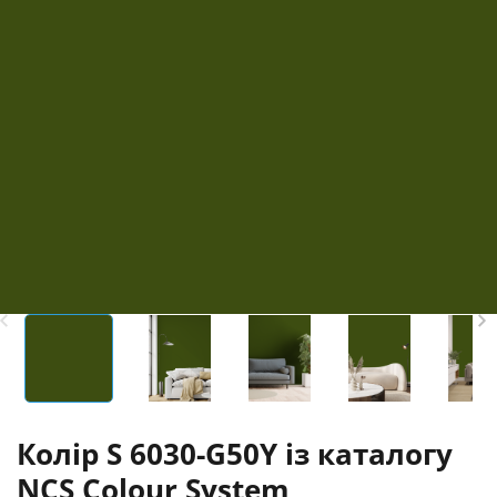
Колір S 6030-G50Y із каталогу
NCS Colour System