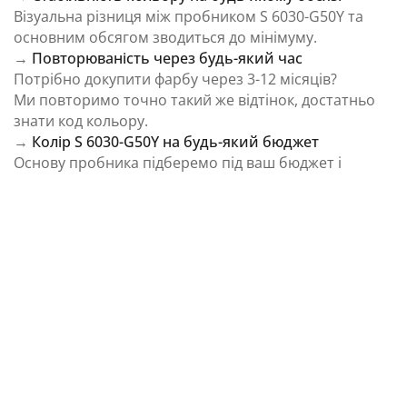
Візуальна різниця між пробником S 6030-G50Y та
основним обсягом зводиться до мінімуму.
→
Повторюваність через будь-який час
Потрібно докупити фарбу через 3-12 місяців?
Ми повторимо точно такий же відтінок, достатньо
знати код кольору.
→
Колір S 6030-G50Y на будь-який бюджет
Основу пробника підберемо під ваш бюджет і
завдання.
⚠️ Важливо: Колір на екрані є орієнтовним і може
відрізнятися від реального відтінку через
особливості пристрою та освітлення.
Як колірна температура впливає на Колір S
6030-G50Y із каталогу NCS Colour System
Природне освітлення