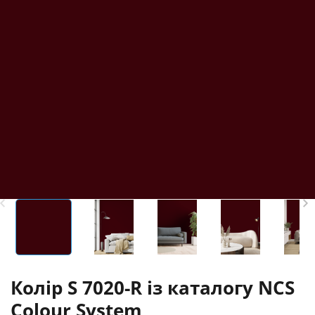
Колір S 7020-R із каталогу NCS
Colour System