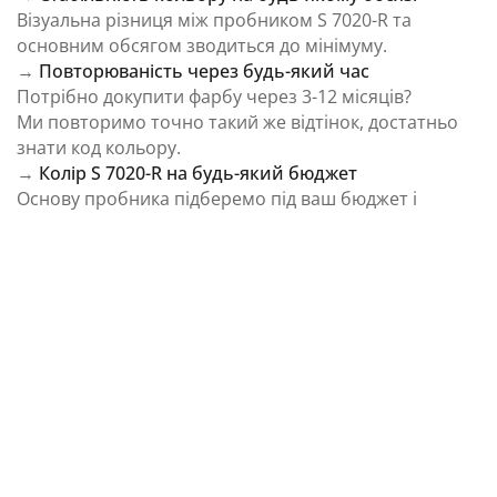
Візуальна різниця між пробником S 7020-R та
основним обсягом зводиться до мінімуму.
→
Повторюваність через будь-який час
Потрібно докупити фарбу через 3-12 місяців?
Ми повторимо точно такий же відтінок, достатньо
знати код кольору.
→
Колір S 7020-R на будь-який бюджет
Основу пробника підберемо під ваш бюджет і
завдання.
⚠️ Важливо: Колір на екрані є орієнтовним і може
відрізнятися від реального відтінку через
особливості пристрою та освітлення.
Як колірна температура впливає на Колір S
7020-R із каталогу NCS Colour System
Природне освітлення