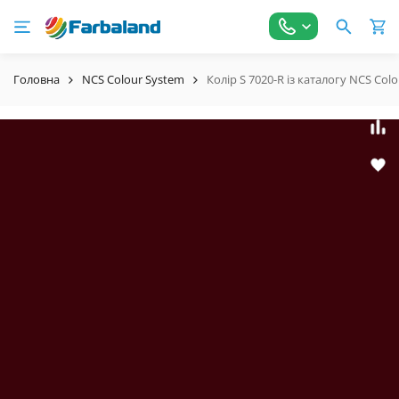
Головна
NCS Colour System
Колір S 7020-R із каталогу NCS Col