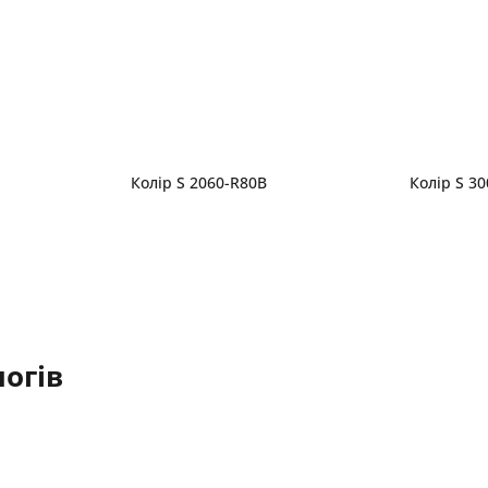
Колір S 2060-R80B
Колір S 3
огів