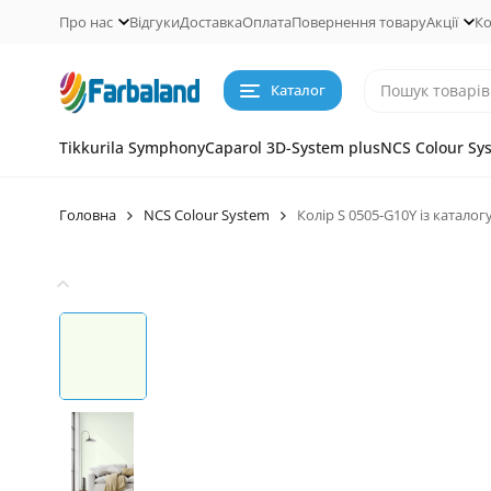
Про нас
Відгуки
Доставка
Оплата
Повернення товару
Акції
Ко
Каталог
Tikkurila Symphony
Caparol 3D-System plus
NCS Colour Sy
Головна
NCS Colour System
Колір S 0505-G10Y із каталог