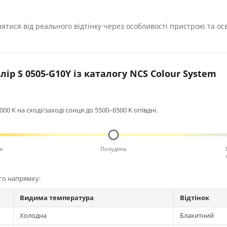
нятися від реального відтінку через особливості пристрою та ос
ір S 0505-G10Y із каталогу NCS Colour System
0 K на сході/заході сонця до 5500–6500 K опівдні.
к
Полудень
ого напрямку:
Видима температура
Відтінок
Холодна
Блакитний