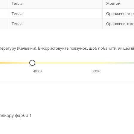
Тепла
Жовтий
Тепла
Оранжево-чер
Тепла
Оранжево-жов
ературу (Кельвіни). Використовуйте повзунок, щоб побачити, як цей від
4000K
5000K
ольору фарби 1