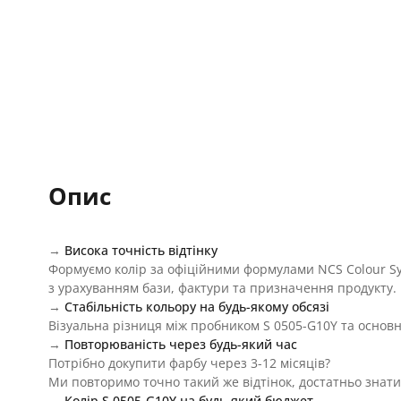
Опис
→
Висока точність відтінку
Формуємо колір за офіційними формулами NCS Colour S
з урахуванням бази, фактури та призначення продукту.
→
Стабільність кольору на будь-якому обсязі
Візуальна різниця між пробником S 0505-G10Y та основн
→
Повторюваність через будь-який час
Потрібно докупити фарбу через 3-12 місяців?
Ми повторимо точно такий же відтінок, достатньо знати
→
Колір S 0505-G10Y на будь-який бюджет