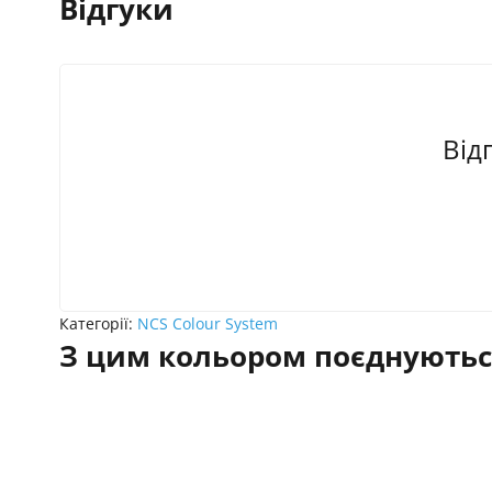
Відгуки
Від
Категорії:
NCS Colour System
З цим кольором поєднуютьс