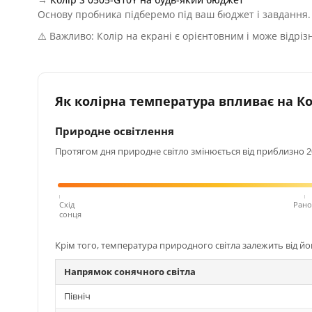
Основу пробника підберемо під ваш бюджет і завдання.
⚠️ Важливо: Колір на екрані є орієнтовним і може відріз
Як колірна температура впливає на Кол
Природне освітлення
Протягом дня природне світло змінюється від приблизно 200
Схід
Рано
сонця
Крім того, температура природного світла залежить від й
Напрямок сонячного світла
Північ