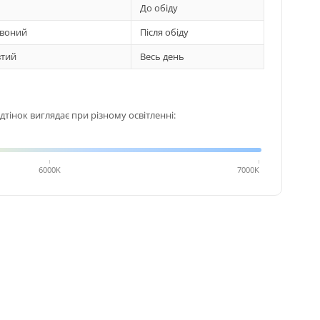
До обіду
воний
Після обіду
тий
Весь день
тінок виглядає при різному освітленні:
6000K
7000K