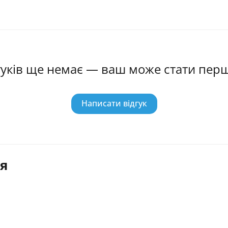
гуків ще немає — ваш може стати пер
Написати відгук
я