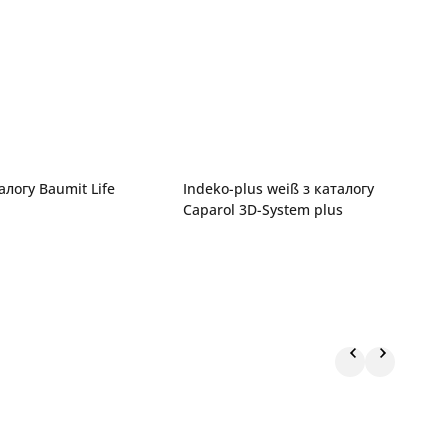
алогу Baumit Life
Indeko-plus weiß з каталогу
G
Caparol 3D-System plus
C