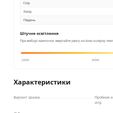
Схід
Захід
Південь
Штучне освітлення
При виборі лампочок звертайте увагу на їхню колірну темп
4000K
2000K
3000K
Характеристики
Варіант зразка
Пробник к
літр