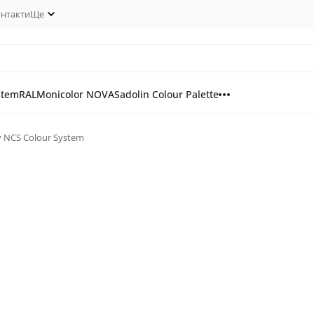
нтакти
Ще
stem
RAL
Monicolor NOVA
Sadolin Colour Palette
у NCS Colour System