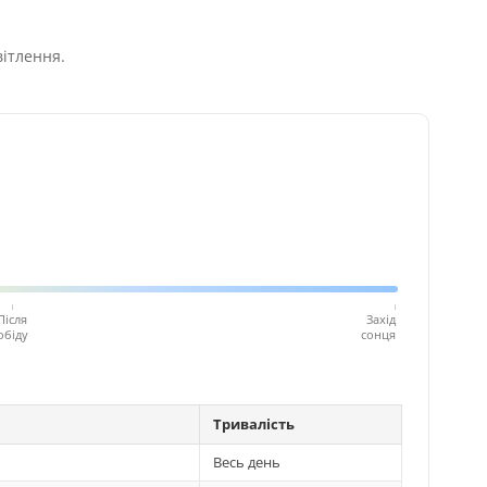
вітлення.
Після
Захід
обіду
сонця
Тривалість
Весь день