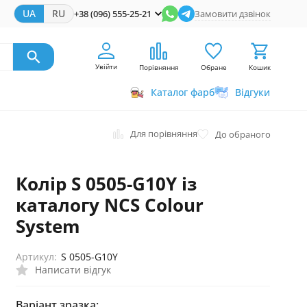
UA
RU
+38 (096) 555-25-21
Замовити дзвінок
Увійти
Порівняння
Обране
Кошик
Каталог фарб
Відгуки
Для порівняння
До обраного
Колір S 0505-G10Y із
каталогу NCS Colour
System
Артикул:
S 0505-G10Y
Написати відгук
Варіант зразка: