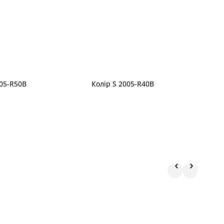
005-R50B
Колір S 2005-R40B
К