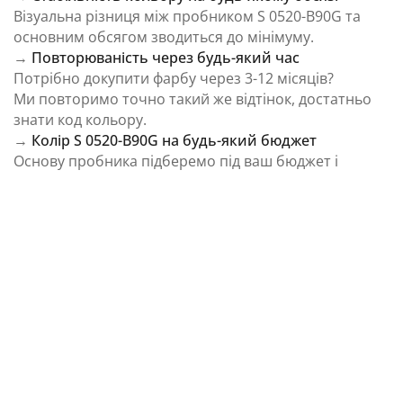
Візуальна різниця між пробником S 0520-B90G та
основним обсягом зводиться до мінімуму.
→
Повторюваність через будь-який час
Потрібно докупити фарбу через 3-12 місяців?
Ми повторимо точно такий же відтінок, достатньо
знати код кольору.
→
Колір S 0520-B90G на будь-який бюджет
Основу пробника підберемо під ваш бюджет і
завдання.
⚠️ Важливо: Колір на екрані є орієнтовним і може
відрізнятися від реального відтінку через
особливості пристрою та освітлення.
Як колірна температура впливає на Колір S
0520-B90G із каталогу NCS Colour System
Природне освітлення